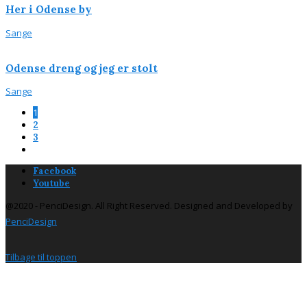
Her i Odense by
Sange
Odense dreng og jeg er stolt
Sange
1
2
3
Facebook
Youtube
@2020 - PenciDesign. All Right Reserved. Designed and Developed by
PenciDesign
Tilbage til toppen